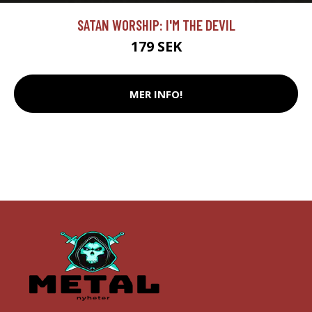
SATAN WORSHIP: I'M THE DEVIL
179 SEK
MER INFO!