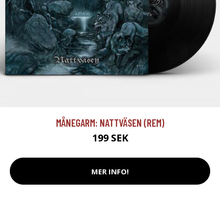
MÅNEGARM: NATTVÄSEN (REM)
199 SEK
MER INFO!