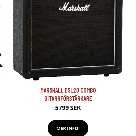
T
MARSHALL DSL20 COMBO
GITARRFÖRSTÄRKARE
5799 SEK
MER INFO!