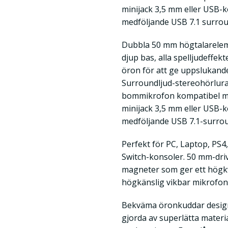
minijack 3,5 mm eller USB-k
medföljande USB 7.1 surrou
Dubbla 50 mm högtalareleme
djup bas, alla spelljudeffekt
öron för att ge uppslukande
Surroundljud-stereohörlur
bommikrofon kompatibel me
minijack 3,5 mm eller USB-k
medföljande USB 7.1-surro
Perfekt för PC, Laptop, PS4,
Switch-konsoler. 50 mm-dri
magneter som ger ett högkva
högkänslig vikbar mikrofon g
Bekväma öronkuddar design
gjorda av superlätta materi