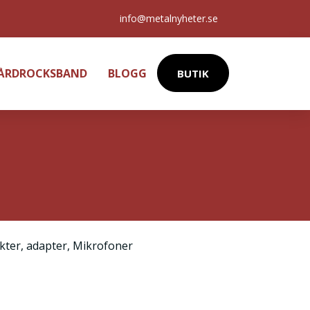
info@metalnyheter.se
HÅRDROCKSBAND
BLOGG
BUTIK
kter
,
adapter
,
Mikrofoner