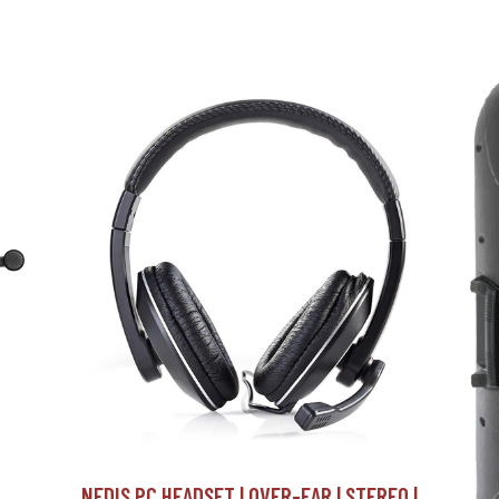
NEDIS PC HEADSET | OVER-EAR | STEREO |