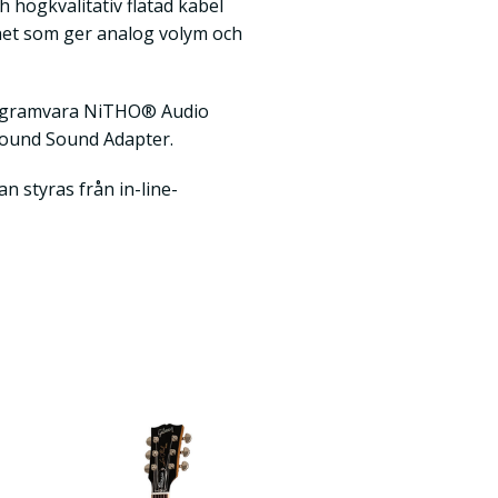
h högkvalitativ flätad kabel
nhet som ger analog volym och
rogramvara NiTHO® Audio
rround Sound Adapter.
n styras från in-line-