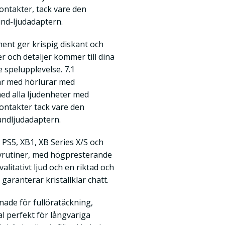
ontakter, tack vare den
nd-ljudadaptern.
nt ger krispig diskant och
er och detaljer kommer till dina
 spelupplevelse. 7.1
ar med hörlurar med
d alla ljudenheter med
ontakter tack vare den
undljudadaptern.
 PS5, XB1, XB Series X/S och
vrutiner, med högpresterande
litativt ljud och en riktad och
aranterar kristallklar chatt.
ade för fullöratäckning,
al perfekt för långvariga