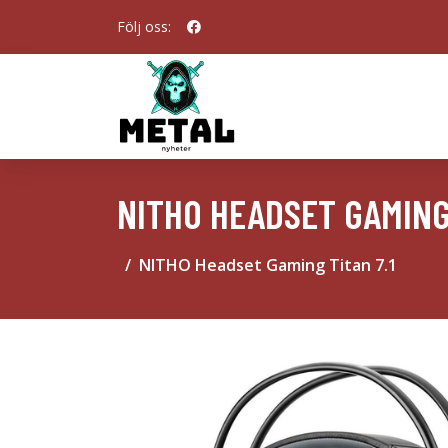
Följ oss:
NITHO HEADSET GAMING 
NITHO Headset Gaming Titan 7.1