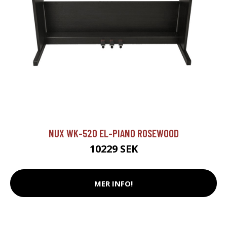
NUX WK-520 EL-PIANO ROSEWOOD
10229 SEK
MER INFO!