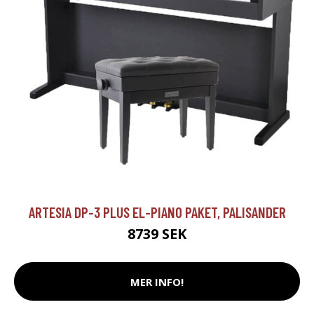
ARTESIA DP-3 PLUS EL-PIANO PAKET, PALISANDER
8739 SEK
MER INFO!