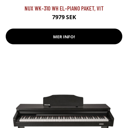
NUX WK-310 WH EL-PIANO PAKET, VIT
7979 SEK
MER INFO!