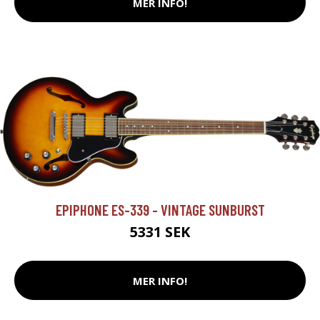
MER INFO!
EPIPHONE ES-339 - VINTAGE SUNBURST
5331 SEK
MER INFO!