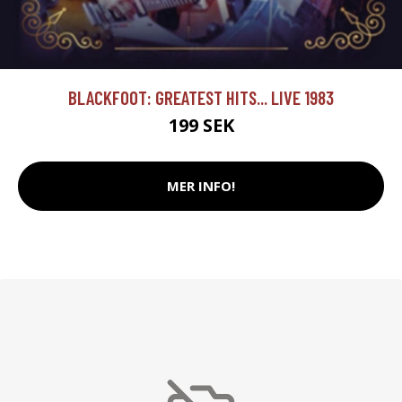
BLACKFOOT: GREATEST HITS... LIVE 1983
199 SEK
MER INFO!