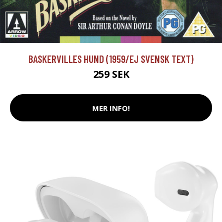
BASKERVILLES HUND (1959/EJ SVENSK TEXT)
259 SEK
MER INFO!