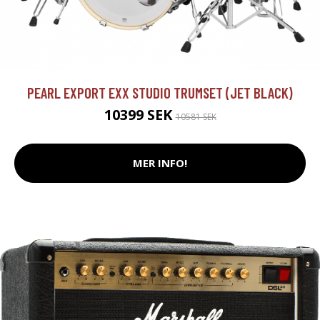
PEARL EXPORT EXX STUDIO TRUMSET (JET BLACK)
10399 SEK
10581 SEK
MER INFO!