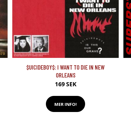
$UICIDEBOY$: I WANT TO DIE IN NEW
ORLEANS
169 SEK
MER INFO!