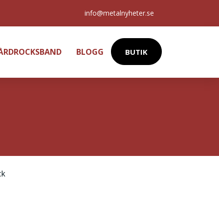
info@metalnyheter.se
HÅRDROCKSBAND
BLOGG
BUTIK
ck