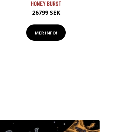
HONEY BURST
26799 SEK
MER INFO!