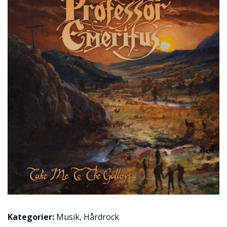
Kategorier:
Musik
,
Hårdrock