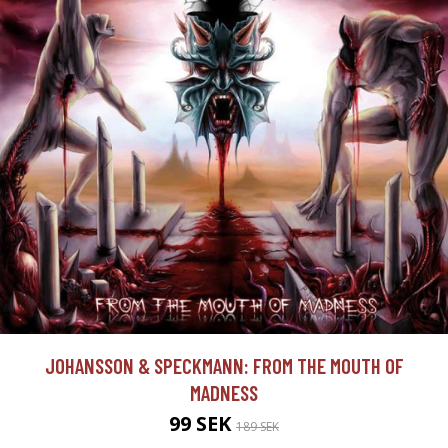
JOHANSSON & SPECKMANN: FROM THE MOUTH OF
MADNESS
99 SEK
189 SEK