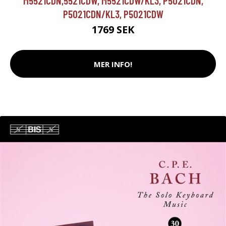
M5521CDN,5521CDW, M5521CDW/KL3, P5021CDN,
P5021CDN/KL3, P5021CDW
1769 SEK
MER INFO!