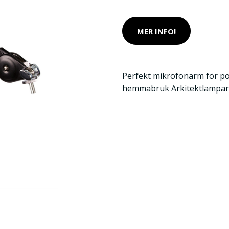
MER INFO!
Perfekt mikrofonarm för pod
hemmabruk Arkitektlamparm