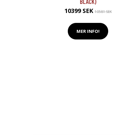
BLACK)
10399 SEK
10581 SEK
MER INFO!