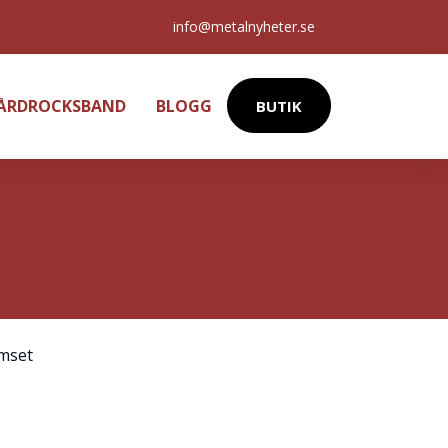
info@metalnyheter.se
HÅRDROCKSBAND
BLOGG
BUTIK
mset