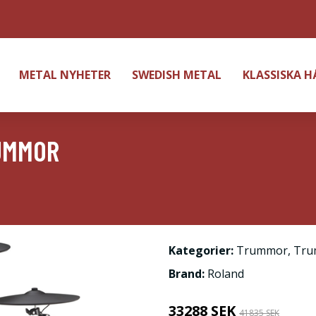
METAL NYHETER
SWEDISH METAL
KLASSISKA 
UMMOR
Kategorier:
Trummor
,
Tru
Brand:
Roland
33288 SEK
41835 SEK