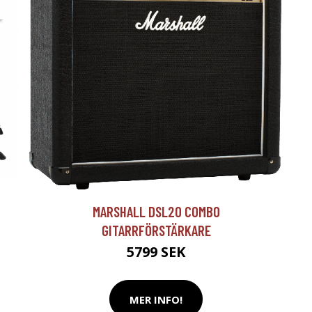
T
MARSHALL DSL20 COMBO
GITARRFÖRSTÄRKARE
5799 SEK
MER INFO!