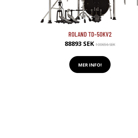
ROLAND TD-50KV2
88893 SEK
100656 SEK
MER INFO!