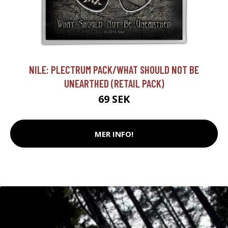
NILE: PLECTRUM PACK/WHAT SHOULD NOT BE
UNEARTHED (RETAIL PACK)
69 SEK
MER INFO!