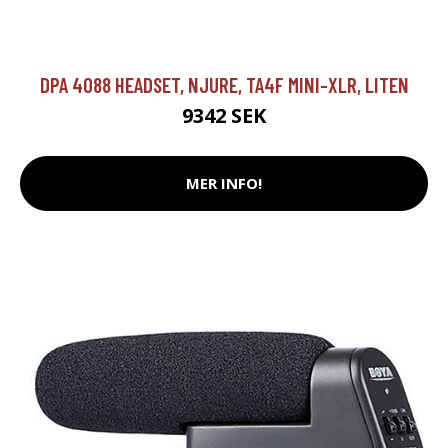
DPA 4088 HEADSET, NJURE, TA4F MINI-XLR, LITEN
9342 SEK
MER INFO!