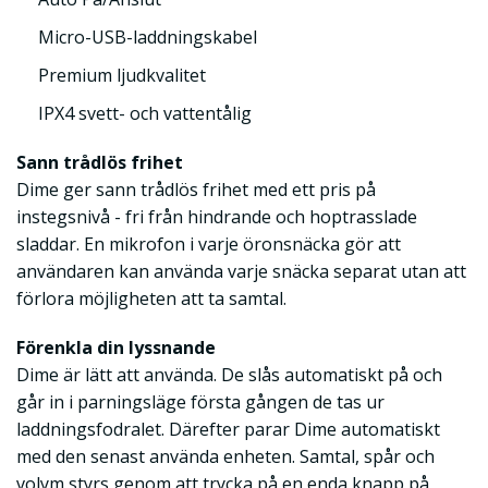
Micro-USB-laddningskabel
Premium ljudkvalitet
IPX4 svett- och vattentålig
Sann trådlös frihet
Dime ger sann trådlös frihet med ett pris på
instegsnivå - fri från hindrande och hoptrasslade
sladdar. En mikrofon i varje öronsnäcka gör att
användaren kan använda varje snäcka separat utan att
förlora möjligheten att ta samtal.
Förenkla din lyssnande
Dime är lätt att använda. De slås automatiskt på och
går in i parningsläge första gången de tas ur
laddningsfodralet. Därefter parar Dime automatiskt
med den senast använda enheten. Samtal, spår och
volym styrs genom att trycka på en enda knapp på