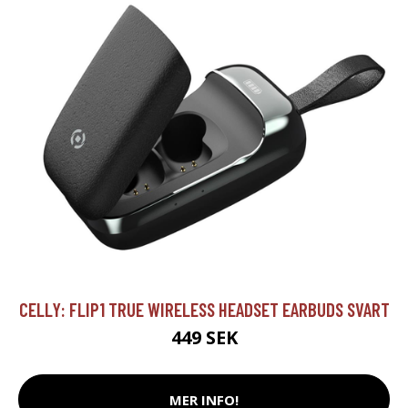
CELLY: FLIP1 TRUE WIRELESS HEADSET EARBUDS SVART
449 SEK
MER INFO!