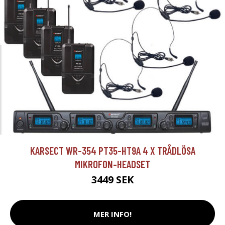
KARSECT WR-354 PT35-HT9A 4 X TRÅDLÖSA
MIKROFON-HEADSET
3449 SEK
MER INFO!