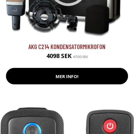
AKG C214 KONDENSATORMIKROFON
4098 SEK
4700 SEK
MER INFO!