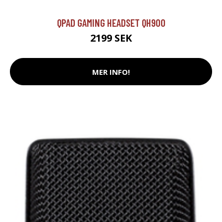
QPAD GAMING HEADSET QH900
2199 SEK
MER INFO!