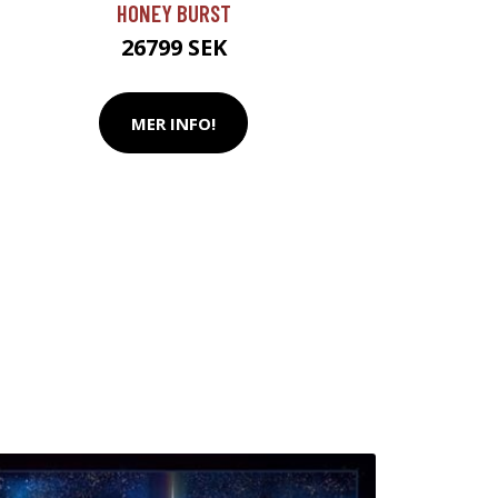
HONEY BURST
26799 SEK
MER INFO!