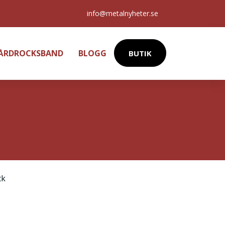
info@metalnyheter.se
HÅRDROCKSBAND
BLOGG
BUTIK
ck