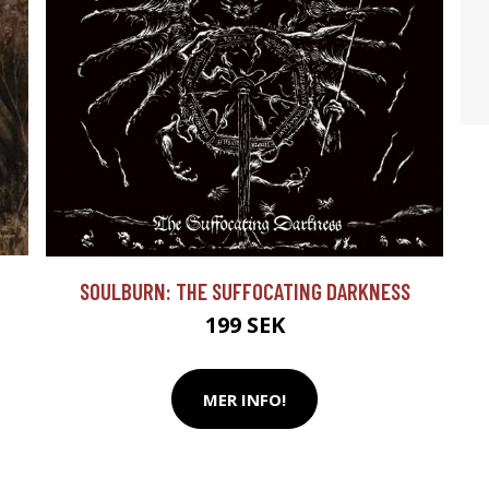
SOULBURN: THE SUFFOCATING DARKNESS
199 SEK
MER INFO!