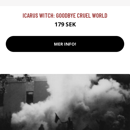
ICARUS WITCH: GOODBYE CRUEL WORLD
179 SEK
MER INFO!