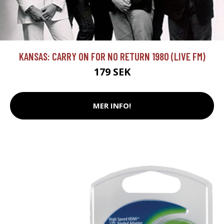
KANSAS: CARRY ON FOR NO RETURN 1980 (LIVE FM)
179 SEK
MER INFO!