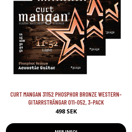
CURT MANGAN 31152 PHOSPHOR BRONZE WESTERN-
GITARRSTRÄNGAR 011-052, 3-PACK
498 SEK
MER INFO!