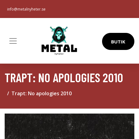
info@metalnyheter.se
BUTIK
TRAPT: NO APOLOGIES 2010
Trapt: No apologies 2010