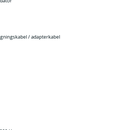
 dator
ngningskabel / adapterkabel