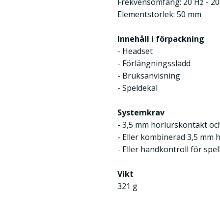
Frekvensomfång: 20 Hz - 2
Elementstorlek: 50 mm
Innehåll i förpackning
- Headset
- Förlängningssladd
- Bruksanvisning
- Speldekal
Systemkrav
- 3,5 mm hörlurskontakt o
- Eller kombinerad 3,5 mm 
- Eller handkontroll för sp
Vikt
321 g