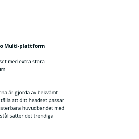
o Multi-plattform
et med extra stora
um
rna är gjorda av bekvämt
älla att ditt headset passar
 justerbara huvudbandet med
 stål sätter det trendiga