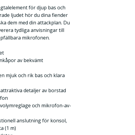
ögtalelement för djup bas och
rade ljudet hör du dina fiender
ka dem med din attackplan. Du
rera tydliga anvisningar till
opfällbara mikrofonen.
et
onkåpor av bekvämt
en mjuk och rik bas och klara
ttraktiva detaljer av borstad
ofon
d volymreglage och mikrofon-av-
tionell anslutning för konsol,
ta (1 m)