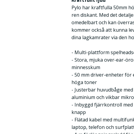
Kraftfullt ljud
Pylo har kraftfulla 50mm h
ren diskant. Med det detalje
omedelbart och kan överras
kommer också att kunna leve
dina lagkamrater via den h
- Multi-plattform spelheads
- Stora, mjuka over-ear-ör
minnesskum
- 50 mm driver-enheter för 
höga toner
- Justerbar huvudbåge med a
aluminium och vikbar mikr
- Inbyggd fjärrkontroll me
knapp
- Flätad kabel med multifunk
laptop, telefon och surfplat