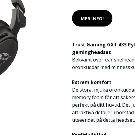
MER INFO!
Trust Gaming GXT 433 Pyl
gamingheadset
Bekvämt over-ear spelheads
öronkuddar med minnessk
Extrem komfort
De stora, mjuka öronkudda
memory foam för att säkerst
perfekt på ditt huvud. Det
attraktiva detaljer i borstad
utseendet på detta headset.