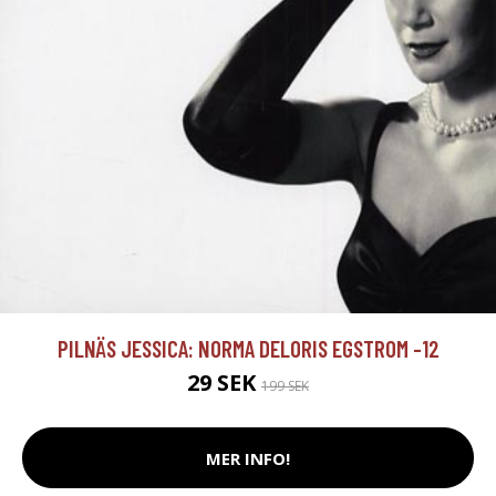
PILNÄS JESSICA: NORMA DELORIS EGSTROM -12
29 SEK
199 SEK
MER INFO!