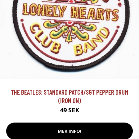
THE BEATLES: STANDARD PATCH/SGT PEPPER DRUM
(IRON ON)
49 SEK
MER INFO!