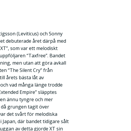
tigsson (Leviticus) och Sonny
det debuterade året därpå med
“XT”, som var ett melodiskt
ppföljaren “Taxfree”. Bandet
tning, men utan att göra avkall
ten “The Silent Cry” från
ll årets bästa låt av
e och vad många länge trodde
 “Extended Empire” släpptes
i en ännu tyngre och mer
 då grungen tagit över
var det svårt för melodiska
i Japan, där bandet tidigare sålt
kuggan av detta gjorde XT sin