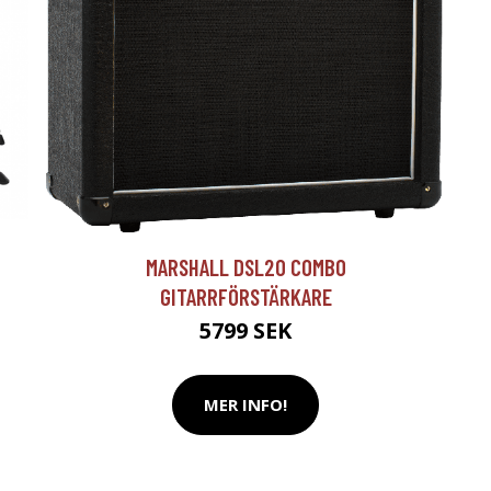
T
MARSHALL DSL20 COMBO
GITARRFÖRSTÄRKARE
5799 SEK
MER INFO!