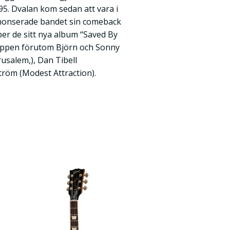
95. Dvalan kom sedan att vara i
nnonserade bandet sin comeback
per de sitt nya album “Saved By
uppen förutom Björn och Sonny
rusalem,), Dan Tibell
tröm (Modest Attraction).