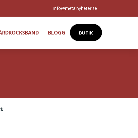
info@metalnyheter.se
HÅRDROCKSBAND
BLOGG
BUTIK
ck