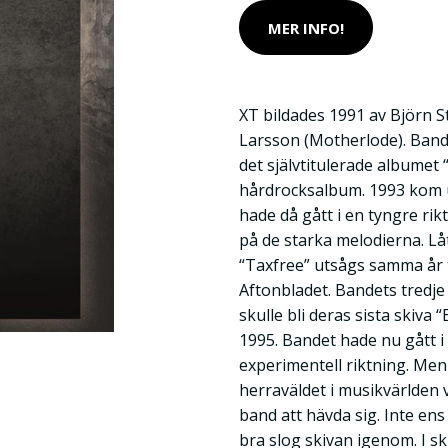
MER INFO!
XT bildades 1991 av Björn S
Larsson (Motherlode). Ban
det självtitulerade albumet 
hårdrocksalbum. 1993 kom u
hade då gått i en tyngre rik
på de starka melodierna. Lå
“Taxfree” utsågs samma år ti
Aftonbladet. Bandets tredj
skulle bli deras sista skiva
1995. Bandet hade nu gått 
experimentell riktning. Men
herraväldet i musikvärlden 
band att hävda sig. Inte ens 
bra slog skivan igenom. I s