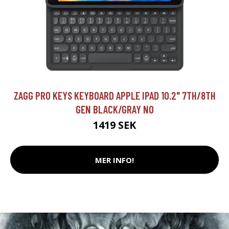
ZAGG PRO KEYS KEYBOARD APPLE IPAD 10.2" 7TH/8TH
GEN BLACK/GRAY NO
1419 SEK
MER INFO!