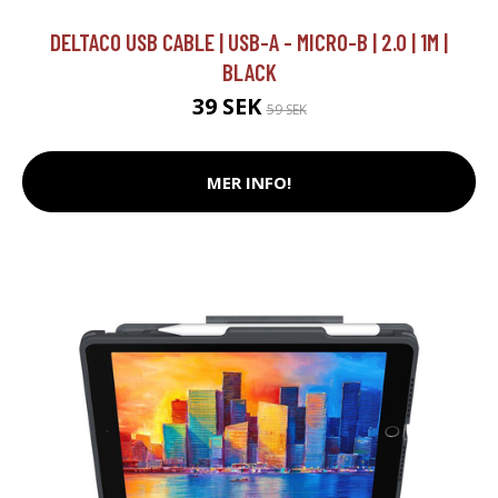
DELTACO USB CABLE | USB-A - MICRO-B | 2.0 | 1M |
BLACK
39 SEK
59 SEK
MER INFO!