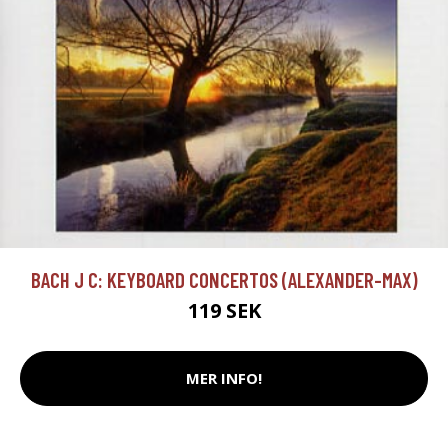
BACH J C: KEYBOARD CONCERTOS (ALEXANDER-MAX)
119 SEK
MER INFO!