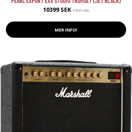
PEARL EXPORT EXX STUDIO TRUMSET (JET BLACK)
10399 SEK
10581 SEK
MER INFO!