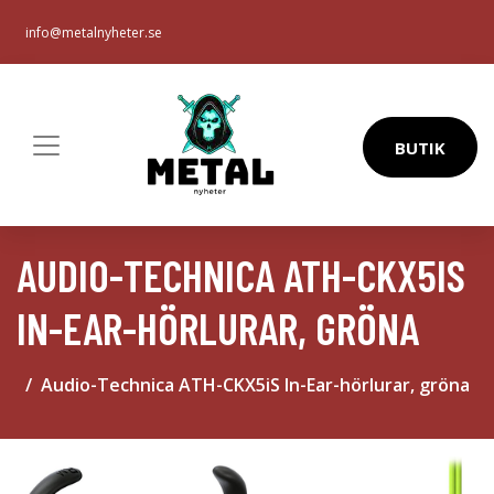
info@metalnyheter.se
BUTIK
AUDIO-TECHNICA ATH-CKX5IS
IN-EAR-HÖRLURAR, GRÖNA
Audio-Technica ATH-CKX5iS In-Ear-hörlurar, gröna