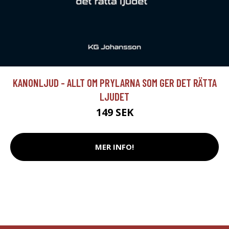
KANONLJUD - ALLT OM PRYLARNA SOM GER DET RÄTTA
LJUDET
149 SEK
MER INFO!