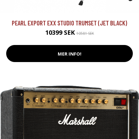
PEARL EXPORT EXX STUDIO TRUMSET (JET BLACK)
10399 SEK
10581 SEK
MER INFO!