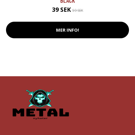
BLACK
39 SEK
59 SEK
MER INFO!