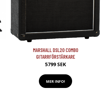
T
MARSHALL DSL20 COMBO
GITARRFÖRSTÄRKARE
5799 SEK
MER INFO!