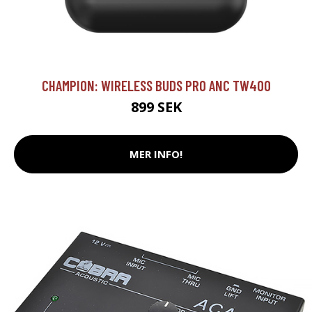
CHAMPION: WIRELESS BUDS PRO ANC TW400
899 SEK
MER INFO!