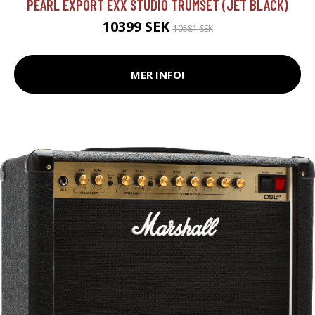
PEARL EXPORT EXX STUDIO TRUMSET (JET BLACK)
10399 SEK
10581 SEK
MER INFO!