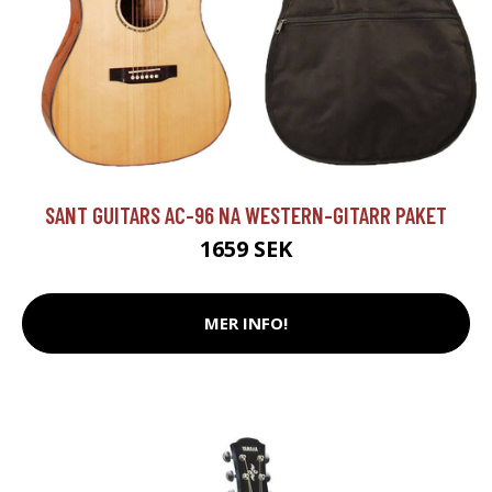
SANT GUITARS AC-96 NA WESTERN-GITARR PAKET
1659 SEK
MER INFO!