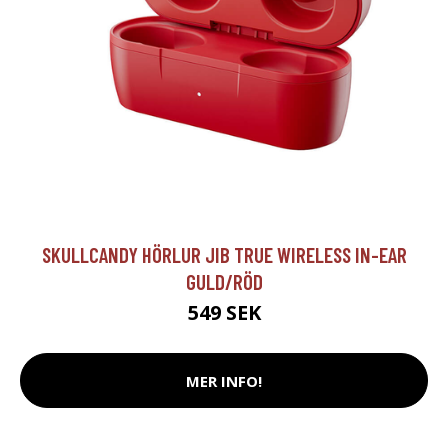
SKULLCANDY HÖRLUR JIB TRUE WIRELESS IN-EAR
GULD/RÖD
549 SEK
MER INFO!