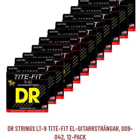
DR STRINGS LT-9 TITE-FIT EL-GITARRSTRÄNGAR, 009-
042, 12-PACK