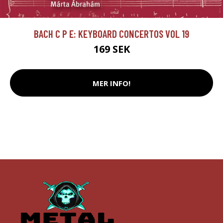
BACH C P E: KEYBOARD CONCERTOS VOL 19
169 SEK
MER INFO!